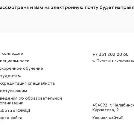
 рассмотрена и Вам на электронную почту будет направл
 колледже
+7 351 202 00 60
пециальности
Получить консульта
скоренное обучение
тудентам
ккредитация специалиста
оступающим
ведения об образовательной
рганизации
454092
, г. Челябинск
Курчатова, 9
абота в ЮМЕД
арта сайта
Как нас найти?