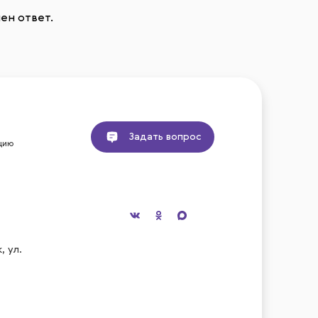
ен ответ.
Задать вопрос
цию
, ул.