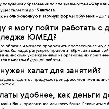
у получения образования по специальностям
«Фармаци
существляется до
15 августа
.
дж на
очно-заочную и заочную формы обучения
– до
1
цу я могу пойти работать с
лледжа ЮМЕД?
ого образца и можете продолжить профессиональную 
иля. Колледж регулярно проводит «Ярмарки вакансий»
медицинскими учреждениями на организацию практиче
тся с местом будущей работы.
 нужен халат для занятий?
а для студентов предусмотрен дресс-код: медицински
 костюм.
платы удобнее, как деньги 
лайн-банк, приложение или кассу банка. Реквизиты счё
та.