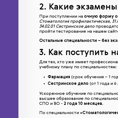
2. Какие экзамен
При поступлении на
очную форму о
Стоматология профилактическая, 31.
34.02.01 Сестринское дело
проводятс
пройти тестирование на нашем сайте
Остальные специальности – без эк
3. Как поступить 
Для тех, кто уже имеет профессион
учебному плану по специальностям:
Фармация
(срок обучения – 1 год
Сестринское дело
(от 1 года и 6
Ускоренное обучение по специальн
высшее образование по специальнос
СПО и ВО -
2 года 10 месяцев
.
По специальности
«Стоматологиче