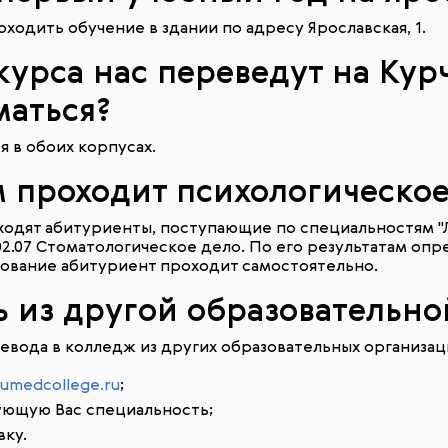
проходить обучение в здании по адресу Ярославская, 1.
 курса нас переведут на Кур
маться?
я в обоих корпусах.
чем проходит психологическо
дят абитуриенты, поступающие по специальностям "Леч
.02.07 Стоматологическое дело. По его результатам о
ование абитуриент проходит самостоятельно.
сь из другой образовательн
вода в колледж из других образовательных организац
umedcollege.ru
;
ующую Вас специальность;
ку.