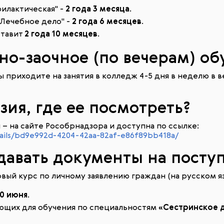
илактическая" -
2 года 3 месяца
.
"Лечебное дело" -
2 года 6 месяцев
.
ставит
2 года 10 месяцев
.
чно-заочное (по вечерам) о
приходите на занятия в колледж 4-5 дня в неделю в веч
нзия, где ее посмотреть?
– на сайте Рособрнадзора и доступна по ссылке:
details/bd9e992d-4204-42aa-82af-e86f89bb418a/
одавать документы на посту
ый курс по личному заявлению граждан (на русском яз
0 июня
.
ающих для обучения по специальностям
«Сестринское д