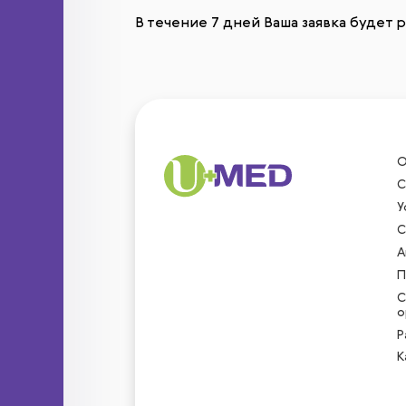
В течение 7 дней Ваша заявка будет
О
С
У
С
А
П
С
о
Р
К