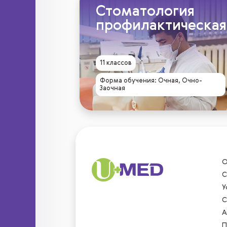
Стоматология
профилактическая
11 классов
Форма обучения: Очная, Очно-
Заочная
О
С
У
С
А
П