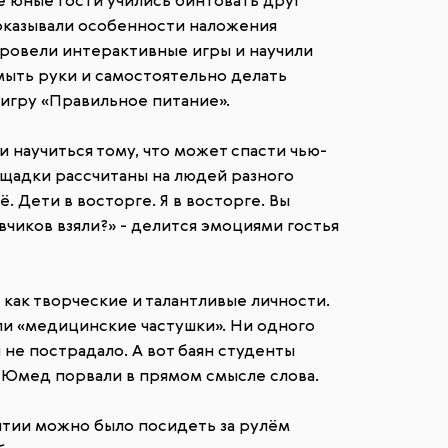
е юные гости учились бинтовать друг
показывали особенности наложения
 провели интерактивные игры и научили
мыть руки и самостоятельно делать
в игру «Правильное питание».
и научиться тому, что может спасти чью-
ощадки рассчитаны на людей разного
. Дети в восторге. Я в восторге. Вы
вчиков взяли?» - делится эмоциями гостья
 как творческие и талантливые личности.
ели «медицинские частушки». Ни одного
 не пострадало. А вот баян студенты
 Юмед порвали в прямом смысле слова.
ятии можно было посидеть за рулём