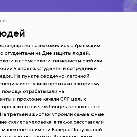
ытия
людей
естандартно познакомились с Уральским
 студентами на Дне защиты людей.
ологи и стоматологи-гигиенисты разбили
юции 9 апреля. Студенты и сотрудники
адок. На пункте сердечно-легочной
пециалисты учили прохожих алгоритму
 помощь отрабатывали на
енты и прохожие качали СЛР целых
у прошли сотни челябинцев преклонного
. На третьей ажиотаж утроили самые юные
ие скелета человека, а также расставляли
 манекене по имени Валера. Популярной