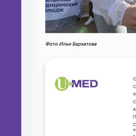
Фото Ильи Бархатова
О
С
У
С
А
П
С
о