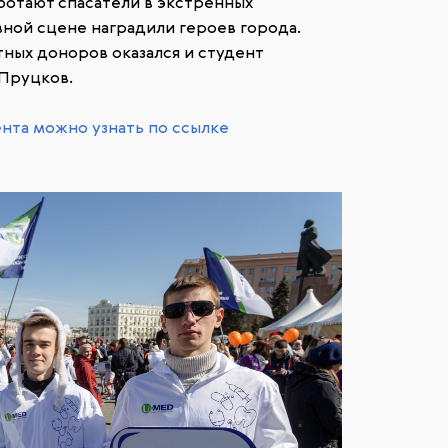
ботают спасатели в экстренных
авной сцене наградили героев города.
ных доноров оказался и студент
Пруцков.
нта можно узнать по ссылке